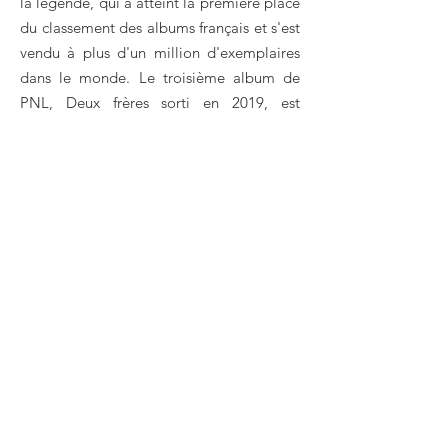
la légende, qui a atteint la première place
du classement des albums français et s'est
vendu à plus d'un million d'exemplaires
dans le monde. Le troisième album de
PNL, Deux frères sorti en 2019, est
également en tête du classement en
France.
PNL Booking, Book PNL, Book artistes comme
PNL, PNL booking agent, contact PNL email,
PNL manager, PNL management for concerts,
PNL bookings, PNL biography, PNL pictures,
PNL videos. PNL peut être disponible pour vos
spectacles de club, fête privée, festivals ou
autres événements.
PNL
Réservez
pour des spectacles, des concerts et
des événements privés à LA Entertainment Agency
LA DIVERTISSEMENT © 2021 | 45 rue de
Maubeuge, 75009 Paris, FRANCE |
contact@la-
ent.com
|
Mention légale
Concert | Festival | Réservation | Spectacle privé
| Agence | Gestion des artistes