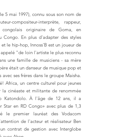
le 5 mai 1997), connu sous son nom de
eur-compositeur-interprète, rappeur,
r congolais originaire de Goma, en
 Congo. En plus d'adapter des styles
t le hip-hop, Innoss'B est un joueur de
appelé "de loin l'artiste le plus reconnu
ns une famille de musiciens - sa mère
 père était un danseur de musique pop et
is avec ses frères dans le groupe Maisha.
é! Africa, un centre culturel pour jeunes
la cinéaste et militante de renommée
ko Katondolo. À l'âge de 12 ans, il a
r Star en RD Congo» avec plus de 1,3
té le premier lauréat des Vodacom
l'attention de l'acteur et réalisateur Ben
é un contrat de gestion avec Interglobe
né avec Akon.