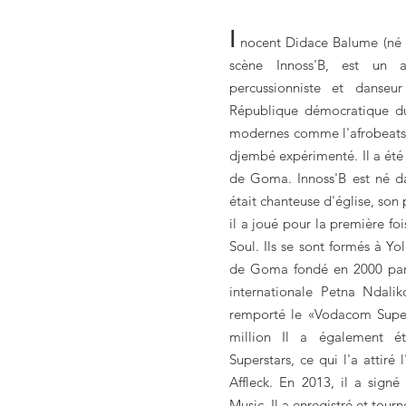
I
nocent Didace Balume (né 
scène Innoss'B, est un aut
percussionniste et danseu
République démocratique du
modernes comme l'afrobeats e
djembé expérimenté. Il a été 
de Goma. Innoss'B est né da
était chanteuse d'église, son
il a joué pour la première fo
Soul. Ils se sont formés à Yol
de Goma fondé en 2000 par 
internationale Petna Ndali
remporté le «Vodacom Supe
million Il a également é
Superstars, ce qui l'a attiré 
Affleck. En 2013, il a sign
Music. Il a enregistré et tour