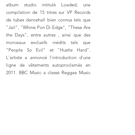
album studio intitulé Loaded, une
compilation de 15 titres sur VP Records
de tubes dancehall bien connus tels que
"Jail", "Whine Pon Di Edge", "These Are
the Days", entre autres , ainsi que des
morceaux exclusifs inédits tels que
"People So Evil" et "Hustle Hard".
L'artiste a annoncé l'introduction d'une
ligne de vêtements autoproclamés en
2011. BBC Music a classé Reggae Music
Again n ° 7 sur leur liste des 25 meilleurs
albums de 2012. Busy Signal apparaît sur
l'album No Doubt, Push and Shove, en
collaboration avec le groupe et l'équipe
de production Major Lazer sur la chanson
titre. Il apparaît également sur le
deuxième album de Major Lazer, Free the
Universe, dans le morceau "Watch Out